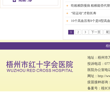
戒烟门诊
吃粗粮防慢病 粗粮能否代
“轻运动”才助长寿
10个高血压有8个是H型高
1
2
3
下一页
尾
梧
地址：梧州市万秀
投诉电话：0774
医院办公室电话：0
网址：http://w
疫苗接种咨询：07
桂IC
备案号：