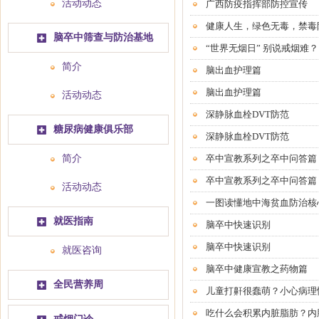
活动动态
广西防疫指挥部防控宣传
健康人生，绿色无毒，禁毒
脑卒中筛查与防治基地
“世界无烟日” 别说戒烟难？
简介
脑出血护理篇
脑出血护理篇
活动动态
深静脉血栓DVT防范
糖尿病健康俱乐部
深静脉血栓DVT防范
简介
卒中宣教系列之卒中问答篇
卒中宣教系列之卒中问答篇
活动动态
一图读懂地中海贫血防治核
就医指南
脑卒中快速识别
脑卒中快速识别
就医咨询
脑卒中健康宣教之药物篇
全民营养周
儿童打鼾很蠢萌？小心病理
吃什么会积累内脏脂肪？内