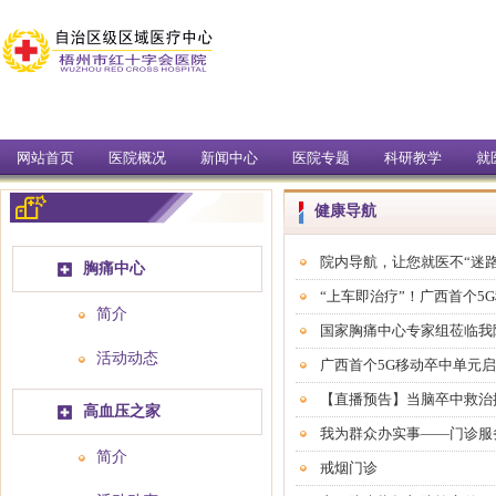
网站首页
医院概况
新闻中心
医院专题
科研教学
就
健康导航
院内导航，让您就医不“迷路
胸痛中心
“上车即治疗”！广西首个
简介
国家胸痛中心专家组莅临我
活动动态
广西首个5G移动卒中单元
【直播预告】当脑卒中救治
高血压之家
我为群众办实事——门诊服
简介
戒烟门诊